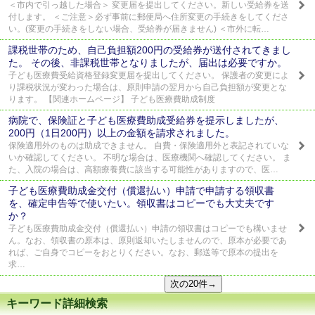
＜市内で引っ越した場合＞ 変更届を提出してください。新しい受給券を送
付します。 ＜ご注意＞必ず事前に郵便局へ住所変更の手続きをしてくださ
い。(変更の手続きをしない場合、受給券が届きません) ＜市外に転…
課税世帯のため、自己負担額200円の受給券が送付されてきまし
た。 その後、非課税世帯となりましたが、届出は必要ですか。
子ども医療費受給資格登録変更届を提出してください。 保護者の変更によ
り課税状況が変わった場合は、原則申請の翌月から自己負担額が変更とな
ります。 【関連ホームページ】 子ども医療費助成制度
病院で、保険証と子ども医療費助成受給券を提示しましたが、
200円（1日200円）以上の金額を請求されました。
保険適用外のものは助成できません。 自費・保険適用外と表記されていな
いか確認してください。 不明な場合は、医療機関へ確認してください。 ま
た、入院の場合は、高額療養費に該当する可能性がありますので、医…
子ども医療費助成金交付（償還払い）申請で申請する領収書
を、確定申告等で使いたい。領収書はコピーでも大丈夫です
か？
子ども医療費助成金交付（償還払い）申請の領収書はコピーでも構いませ
ん。なお、領収書の原本は、原則返却いたしませんので、原本が必要であ
れば、ご自身でコピーをおとりください。なお、郵送等で原本の提出を
求…
キーワード詳細検索