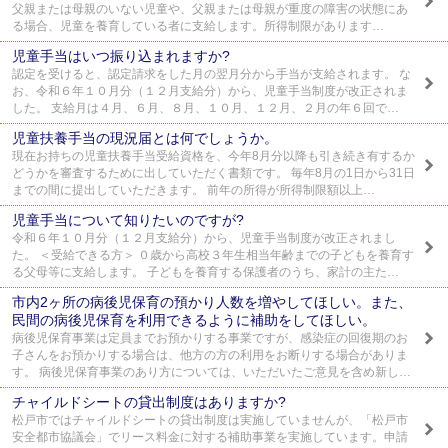
父親または母親のいない児童や、父親または母親が重度の障害の状態にあ
る場合、児童を養育している者に支給します。所得制限があります…
児童手当はいつ振り込まれますか?
認定を受けると、認定請求をした月の翌月分から手当が支給されます。 な
お、令和６年１０月分（１２月支給分）から、児童手当制度が改正されま
した。 支給月は４月、６月、８月、１０月、１２月、２月の年６回で…
児童扶養手当の現況届とは何でしょうか。
現在お持ちの児童扶養手当受給資格を、今年8月分以降も引き続き有するか
どうかを審査するために出していただく書類です。 毎年8月の1日から31日
までの間に提出していただきます。 前年の所得が所得制限額以上…
児童手当について知りたいのですが?
令和６年１０月分（１２月支給分）から、児童手当制度が改正されまし
た。 ＜受給できる方＞ ０歳から高校３年生相当年齢までの子どもを養育す
る父母等に支給します。 子どもを養育する保護者のうち、家計の主た…
市内2ヶ所の病後児保育の預かり人数を増やしてほしい。また、
民間の病後児保育を利用できるように補助をしてほしい。
病後児保育事業は定員までお預かりする事業ですが、感染症の回復期のお
子さんをお預かりする場合は、他方の方の利用をお断りする場合がありま
す。 病後児保育事業のあり方については、いただいたご意見を含め新し…
チャイルドシートの貸出制度はありますか?
松戸市ではチャイルドシートの貸出制度は実施していませんが、「松戸市
安全都市協議会」でリース料金に対する補助事業を実施しています。申請