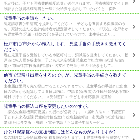
認定後に、子ども医療費助成受給券が送付されます。 医療機関でマイナ保
険証または資格確認書と一緒に受給券を提示していただくと、保険…
児童手当の申請をしたい。
認定請求書(=申請書)を提出してください。 子どもを養育する保護者のう
ち、家計の主たる生計維持者が認定請求してください。 ※現在、松戸市か
ら児童手当(兄弟・姉妹の分)を受給している方で、出生等により…
松戸市に(市外から)転入します。 児童手当の手続きを教えてく
ださい。
現在児童手当を受給している市区町村に、消滅届を提出してください。 松
戸市に転入届を提出後、子ども未来応援課 児童給付担当室(市役所新館9
階)・市民課(市役所新館1階)・各支所で児童手当の手続きをして…
他市で里帰り出産をするのですが、児童手当の手続きを教えて
ください。
出生届は里帰り先で提出することができますが、児童手当の手続きは出生
日の翌日から起算して１５日以内に、申請者(保護者)の住民登録がある市区
町村で行ってください。 ＜受付窓口＞ 子ども未来応援課 児童給…
児童手当の振込口座を変更したいのですが。
「振込先金融機関変更届」の提出が必要です。 ＜届出方法＞ ・下記窓口
子ども未来応援課 児童給付担当室(市役所新館9階)・市民課(市役所新館1
階)または各支所 ・郵送 ・電子申請「ちば電子申請サービ…
ひとり親家庭への支援制度にはどんなものがありますか?
次の制度には受給資格や所得制限があります。 1 児童扶養手当 離婚などで