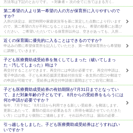
方法等は下記のとおりです。 ＜対象者＞ 次の全てに当てはまる方 (…
第二希望の人より第一希望の人の方が保育所に入りやすいので
すか?
入所の決定は、就労時間や家庭状況等を基に算定した点数により行います
ので、第二希望の方が不利になることはありません。 希望の順番にお選び
ください。 ご希望いただいている保育所以外は、空きがあっても、入所…
近くの保育園に優先的に入ることはできるのですか?
申込みの際に希望保育所を記入していただき、第一希望保育所から希望順
に調整していきます。
子ども医療費助成受給券を無くしてしまった（破いてしまっ
た・汚してしまった）時は？
再交付することができます。再交付には申請が必要です。 再交付申請は、
電子申請の他、子ども未来応援課児童給付担当室・各支所の窓口や郵送で
の申請が可能です。 受給券は再交付申請後1週間ほどでご自宅に郵送…
子ども医療費助成受給券の有効期限が7月31日までとなってい
て、まだ対象年齢の子どもです。 8月からの受給券をもらうには
何か申請が必要ですか？
毎年、7月下旬に「8月1日から利用できる新しい受給券」を郵送します。
更新にあたって、書類の提出が必要ある方（所得を確認させていただきた
い方）には市より個別にご連絡します。 それ以外の方は、届出の必要…
引っ越しをしました。子ども医療費助成受給券はどうすればい
いですか？