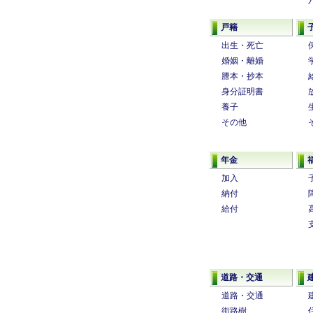
戸籍
出生・死亡
婚姻・離婚
謄本・抄本
身分証明書
養子
その他
年金
加入
納付
給付
道路・交通
道路・交通
街路樹