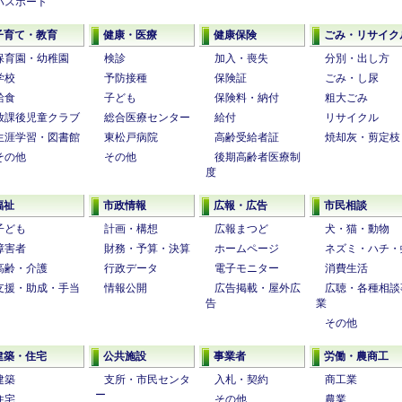
パスポート
子育て・教育
健康・医療
健康保険
ごみ・リサイク
保育園・幼稚園
検診
加入・喪失
分別・出し方
学校
予防接種
保険証
ごみ・し尿
給食
子ども
保険料・納付
粗大ごみ
放課後児童クラブ
総合医療センター
給付
リサイクル
生涯学習・図書館
東松戸病院
高齢受給者証
焼却灰・剪定枝
その他
その他
後期高齢者医療制
度
福祉
市政情報
広報・広告
市民相談
子ども
計画・構想
広報まつど
犬・猫・動物
障害者
財務・予算・決算
ホームページ
ネズミ・ハチ・
高齢・介護
行政データ
電子モニター
消費生活
支援・助成・手当
情報公開
広告掲載・屋外広
広聴・各種相談
告
業
その他
建築・住宅
公共施設
事業者
労働・農商工
建築
支所・市民センタ
入札・契約
商工業
ー
住宅
その他
農業