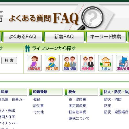
住民票
印鑑登録
税金
防火・防犯・防
住民票・住基カー
登録
市・県民税
防火・消防
証明書
固定資産税
防犯
転入・転出
その他
軽自動車税
防災・避難場所
外国人住民
納税について
マイナンバー