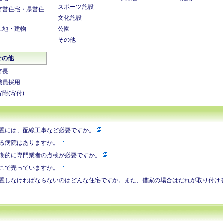
スポーツ施設
市営住宅・県営住
文化施設
土地・建物
公園
その他
その他
市長
職員採用
寄附(寄付)
置には、配線工事など必要ですか。
る病院はありますか。
期的に専門業者の点検が必要ですか。
こで売っていますか。
置しなければならないのはどんな住宅ですか。また、借家の場合はだれが取り付け