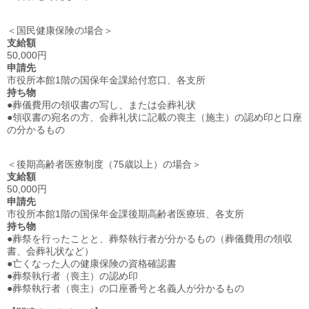
＜国民健康保険の場合＞
支給額
50,000円
申請先
市役所本館1階の国保年金課給付窓口、各支所
持ち物
●葬儀費用の領収書の写し、または会葬礼状
●領収書の宛名の方、会葬礼状に記載の喪主（施主）の認め印と口座
の分かるもの
＜後期高齢者医療制度（75歳以上）の場合＞
支給額
50,000円
申請先
市役所本館1階の国保年金課後期高齢者医療班、各支所
持ち物
●葬祭を行ったことと、葬祭執行者が分かるもの（葬儀費用の領収
書、会葬礼状など）
●亡くなった人の健康保険の資格確認書
●葬祭執行者（喪主）の認め印
●葬祭執行者（喪主）の口座番号と名義人が分かるもの