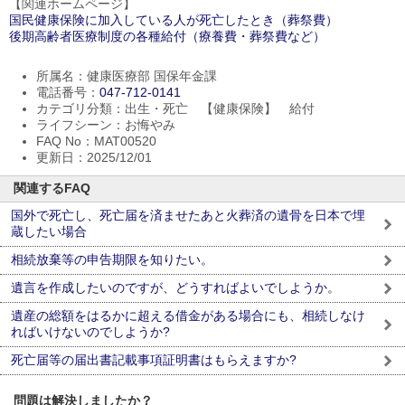
【関連ホームページ】
国民健康保険に加入している人が死亡したとき（葬祭費）
後期高齢者医療制度の各種給付（療養費・葬祭費など）
所属名：健康医療部 国保年金課
電話番号：
047-712-0141
カテゴリ分類：出生・死亡 【健康保険】 給付
ライフシーン：お悔やみ
FAQ No：MAT00520
更新日：2025/12/01
関連するFAQ
国外で死亡し、死亡届を済ませたあと火葬済の遺骨を日本で埋
蔵したい場合
相続放棄等の申告期限を知りたい。
遺言を作成したいのですが、どうすればよいでしようか。
遺産の総額をはるかに超える借金がある場合にも、相続しなけ
ればいけないのでしようか?
死亡届等の届出書記載事項証明書はもらえますか?
問題は解決しましたか？