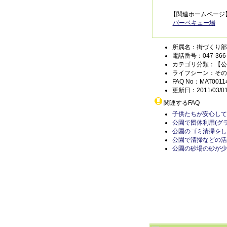
【関連ホームページ
バーベキュー場
所属名：街づくり部
電話番号：047-366-
カテゴリ分類：【公
ライフシーン：その
FAQ No：MAT0011
更新日：2011/03/0
関連するFAQ
子供たちが安心して
公園で団体利用(グ
公園のゴミ清掃をし
公園で清掃などの活
公園の砂場の砂が少