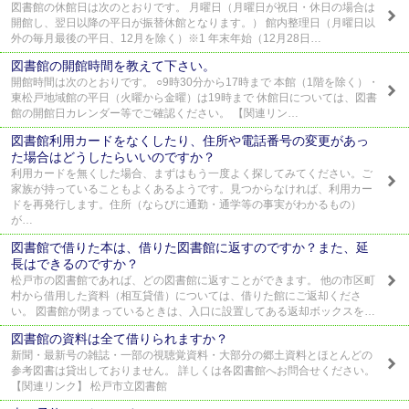
図書館の休館日は次のとおりです。 月曜日（月曜日が祝日・休日の場合は
開館し、翌日以降の平日が振替休館となります。） 館内整理日（月曜日以
外の毎月最後の平日、12月を除く）※1 年末年始（12月28日…
図書館の開館時間を教えて下さい。
開館時間は次のとおりです。 ○9時30分から17時まで 本館（1階を除く）・
東松戸地域館の平日（火曜から金曜）は19時まで 休館日については、図書
館の開館日カレンダー等でご確認ください。 【関連リン…
図書館利用カードをなくしたり、住所や電話番号の変更があっ
た場合はどうしたらいいのですか？
利用カードを無くした場合、まずはもう一度よく探してみてください。ご
家族が持っていることもよくあるようです。見つからなければ、利用カー
ドを再発行します。住所（ならびに通勤・通学等の事実がわかるもの）
が…
図書館で借りた本は、借りた図書館に返すのですか？また、延
長はできるのですか？
松戸市の図書館であれば、どの図書館に返すことができます。 他の市区町
村から借用した資料（相互貸借）については、借りた館にご返却くださ
い。 図書館が閉まっているときは、入口に設置してある返却ボックスを…
図書館の資料は全て借りられますか？
新聞・最新号の雑誌・一部の視聴覚資料・大部分の郷土資料とほとんどの
参考図書は貸出しておりません。 詳しくは各図書館へお問合せください。
【関連リンク】 松戸市立図書館