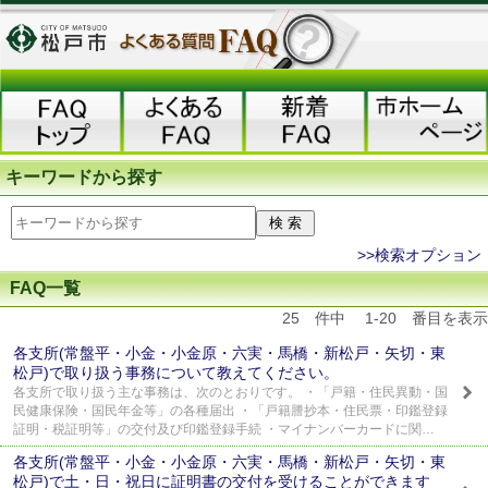
キーワードから探す
>>検索オプション
FAQ一覧
25 件中 1-20 番目を表示
各支所(常盤平・小金・小金原・六実・馬橋・新松戸・矢切・東
松戸)で取り扱う事務について教えてください。
各支所で取り扱う主な事務は、次のとおりです。 ・「戸籍・住民異動・国
民健康保険・国民年金等」の各種届出 ・「戸籍謄抄本・住民票・印鑑登録
証明・税証明等」の交付及び印鑑登録手続 ・マイナンバーカードに関…
各支所(常盤平・小金・小金原・六実・馬橋・新松戸・矢切・東
松戸)で土・日・祝日に証明書の交付を受けることができます