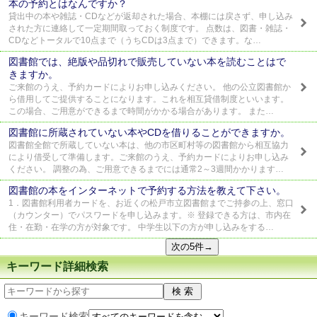
本の予約とはなんですか？
貸出中の本や雑誌・CDなどが返却された場合、本棚には戻さず、申し込み
された方に連絡して一定期間取っておく制度です。 点数は、図書・雑誌・
CDなどトータルで10点まで（うちCDは3点まで）できます。な…
図書館では、絶版や品切れで販売していない本を読むことはで
きますか。
ご来館のうえ、予約カードによりお申し込みください。 他の公立図書館か
ら借用してご提供することになります。これを相互貸借制度といいます。
この場合、ご用意ができるまで時間がかかる場合があります。 また…
図書館に所蔵されていない本やCDを借りることができますか。
図書館全館で所蔵していない本は、他の市区町村等の図書館から相互協力
により借受して準備します。ご来館のうえ、予約カードによりお申し込み
ください。 調整の為、ご用意できるまでには通常2～3週間かかります…
図書館の本をインターネットで予約する方法を教えて下さい。
1．図書館利用者カードを、お近くの松戸市立図書館までご持参の上、窓口
（カウンター）でパスワードを申し込みます。※ 登録できる方は、市内在
住・在勤・在学の方が対象です。 中学生以下の方が申し込みをする…
キーワード詳細検索
キーワード検索