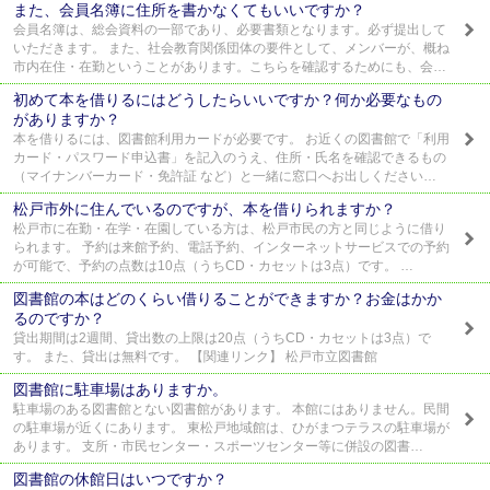
また、会員名簿に住所を書かなくてもいいですか？
会員名簿は、総会資料の一部であり、必要書類となります。必ず提出して
いただきます。 また、社会教育関係団体の要件として、メンバーが、概ね
市内在住・在勤ということがあります。こちらを確認するためにも、会…
初めて本を借りるにはどうしたらいいですか？何か必要なもの
がありますか？
本を借りるには、図書館利用カードが必要です。 お近くの図書館で「利用
カード・パスワード申込書」を記入のうえ、住所・氏名を確認できるもの
（マイナンバーカード・免許証 など）と一緒に窓口へお出しください…
松戸市外に住んでいるのですが、本を借りられますか？
松戸市に在勤・在学・在園している方は、松戸市民の方と同じように借り
られます。 予約は来館予約、電話予約、インターネットサービスでの予約
が可能で、予約の点数は10点（うちCD・カセットは3点）です。 …
図書館の本はどのくらい借りることができますか？お金はかか
るのですか？
貸出期間は2週間、貸出数の上限は20点（うちCD・カセットは3点）で
す。 また、貸出は無料です。 【関連リンク】 松戸市立図書館
図書館に駐車場はありますか。
駐車場のある図書館とない図書館があります。 本館にはありません。民間
の駐車場が近くにあります。 東松戸地域館は、ひがまつテラスの駐車場が
あります。 支所・市民センター・スポーツセンター等に併設の図書…
図書館の休館日はいつですか？