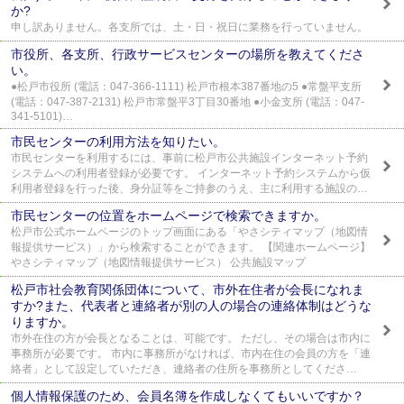
か?
申し訳ありません。各支所では、土・日・祝日に業務を行っていません。
市役所、各支所、行政サービスセンターの場所を教えてくださ
い。
●松戸市役所 (電話：047-366-1111) 松戸市根本387番地の5 ●常盤平支所
(電話：047-387-2131) 松戸市常盤平3丁目30番地 ●小金支所 (電話：047-
341-5101)…
市民センターの利用方法を知りたい。
市民センターを利用するには、事前に松戸市公共施設インターネット予約
システムへの利用者登録が必要です。 インターネット予約システムから仮
利用者登録を行った後、身分証等をご持参のうえ、主に利用する施設の…
市民センターの位置をホームページで検索できますか。
松戸市公式ホームページのトップ画面にある「やさシティマップ（地図情
報提供サービス）」から検索することができます。 【関連ホームページ】
やさシティマップ（地図情報提供サービス） 公共施設マップ
松戸市社会教育関係団体について、市外在住者が会長になれま
すか?また、代表者と連絡者が別の人の場合の連絡体制はどうな
りますか。
市外在住の方が会長となることは、可能です。 ただし、その場合は市内に
事務所が必要です。 市内に事務所がなければ、市内在住の会員の方を「連
絡者」として設定していただき、連絡者の住所を事務所としてくださ…
個人情報保護のため、会員名簿を作成しなくてもいいですか？