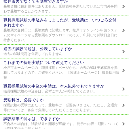
松戸市民でなくても受験できますか
受験資格に住所要件はありません。受験資格を満たしていれば市内外を問
わず受験することができます。
職員採用試験の申込みをしましたが、受験票は、いつごろ交付
されますか
受験票の交付日は、受験案内に記載します。松戸市オンライン申請システ
ムのマイページから受験票をダウンロードのうえ、印刷して試験日当日に
持参ください。
過去の試験問題は、公表していますか
過去の試験問題は公表しておりません。
これまでの採用実績について教えてください
松戸市ホームページの「職員採用」ページから、過去の試験実施状況を掲
載しておりますので、ご確認ください。 【関連ホームページ】 職員採用情
報
職員採用試験の申込の申請は、本人以外でもできますか
職員採用試験の申込みは、必ずご本人が申請してください。
受験料は、必要ですか
採用試験の受験にあたって、受験料は、必要ありません。ただし、交通費
等については、各自で負担していただくことになります。
試験結果の開示は、できますか
不合格の場合は、試験結果の開示が可能です。 開示の内容・期間について
は受験案内をご覧ください。