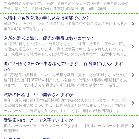
する手続きが必要です。 基礎年金番号の分かるもの(基礎年金番号通知書や
年金手帳など)、退職日の分かる書類(退職証明書、雇用保険被…
求職中でも保育所の申し込みは可能ですか?
可能です。 ただし、入所の選考において就労中や就労決定の方に比べると
優先の順位が下がります。
入所の選考に際し、優先の順番はありますか?
就労証明書などの提出された書類をもとに、保育の必要性の度合いに応じ
て優先の順位をつけています。 例えば就労で申し込みされた方について
は、求職中より就労中もしくは就労決定の方が優先です。 就労中であっ…
週に2日から3日の仕事を考えています。 保育園には入れます
か?
就労形態等の多様化に伴い、お子様を家庭で見ることが困難となった方が
週2日または3日保育所を利用したい場合は一時預かり事業の定期利用があ
ります。 一度の申込みで最大3ヶ月間利用が可能な制度です。 保育…
試験の日程は、いつ発表されますか
例年５月初旬に第1回の職員採用試験情報の発表をしています。 また、第
２回職員採用試験については、日程が決まり次第広報まつどおよび市のホ
ームページにて詳細をお知らせします。 なお、概ねの試験日程は、以…
受験案内は、どこで入手できますか
市のホームページからダウンロードできます。 【関連ホームページ】 職員
採用情報