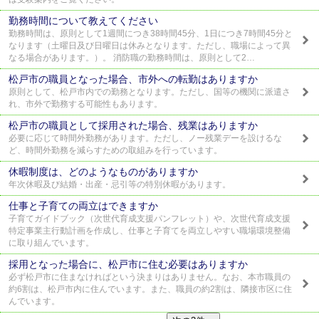
勤務時間について教えてください
勤務時間は、原則として1週間につき38時間45分、1日につき7時間45分と
なります（土曜日及び日曜日は休みとなります。ただし、職場によって異
なる場合があります。）。 消防職の勤務時間は、原則として2…
松戸市の職員となった場合、市外への転勤はありますか
原則として、松戸市内での勤務となります。ただし、国等の機関に派遣さ
れ、市外で勤務する可能性もあります。
松戸市の職員として採用された場合、残業はありますか
必要に応じて時間外勤務があります。ただし、ノー残業デーを設けるな
ど、時間外勤務を減らすための取組みを行っています。
休暇制度は、どのようなものがありますか
年次休暇及び結婚・出産・忌引等の特別休暇があります。
仕事と子育ての両立はできますか
子育てガイドブック（次世代育成支援パンフレット）や、次世代育成支援
特定事業主行動計画を作成し、仕事と子育てを両立しやすい職場環境整備
に取り組んでいます。
採用となった場合に、松戸市に住む必要はありますか
必ず松戸市に住まなければという決まりはありません。なお、本市職員の
約6割は、松戸市内に住んでいます。また、職員の約2割は、隣接市区に住
んでいます。