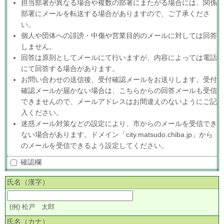
担当部署が異なる場合や複数の部署にまたがる場合には、関係
部署にメールを転送する場合がありますので、ご了承くださ
い。
個人や団体への誹謗・中傷や営業目的のメールに対しては回答
しません。
回答は原則としてメールにて行いますが、内容によっては電話
にて回答する場合があります。
お問い合わせの送信後、受付確認メールをお送りします。受付
確認メールが届かない場合は、こちらからの回答メールも受信
できませんので、メールアドレスはお間違えのないようにご記
入ください。
迷惑メール対策などの設定により、市からのメールを受信でき
ない場合があります。ドメイン「city.matsudo.chiba.jp」から
のメールを受信できるよう設定してください。
確認欄
氏名（漢字）
(例) 松戸 太郎
氏名（カナ）