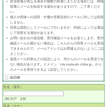
担当部署が異なる場合や複数の部署にまたがる場合には、関係
部署にメールを転送する場合がありますので、ご了承くださ
い。
個人や団体への誹謗・中傷や営業目的のメールに対しては回答
しません。
回答は原則としてメールにて行いますが、内容によっては電話
にて回答する場合があります。
お問い合わせの送信後、受付確認メールをお送りします。受付
確認メールが届かない場合は、こちらからの回答メールも受信
できませんので、メールアドレスはお間違えのないようにご記
入ください。
迷惑メール対策などの設定により、市からのメールを受信でき
ない場合があります。ドメイン「city.matsudo.chiba.jp」から
のメールを受信できるよう設定してください。
確認欄
氏名（漢字）
(例) 松戸 太郎
氏名（カナ）