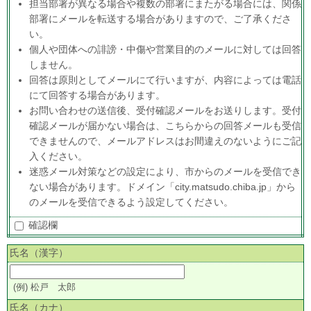
担当部署が異なる場合や複数の部署にまたがる場合には、関係
部署にメールを転送する場合がありますので、ご了承くださ
い。
個人や団体への誹謗・中傷や営業目的のメールに対しては回答
しません。
回答は原則としてメールにて行いますが、内容によっては電話
にて回答する場合があります。
お問い合わせの送信後、受付確認メールをお送りします。受付
確認メールが届かない場合は、こちらからの回答メールも受信
できませんので、メールアドレスはお間違えのないようにご記
入ください。
迷惑メール対策などの設定により、市からのメールを受信でき
ない場合があります。ドメイン「city.matsudo.chiba.jp」から
のメールを受信できるよう設定してください。
確認欄
氏名（漢字）
(例) 松戸 太郎
氏名（カナ）