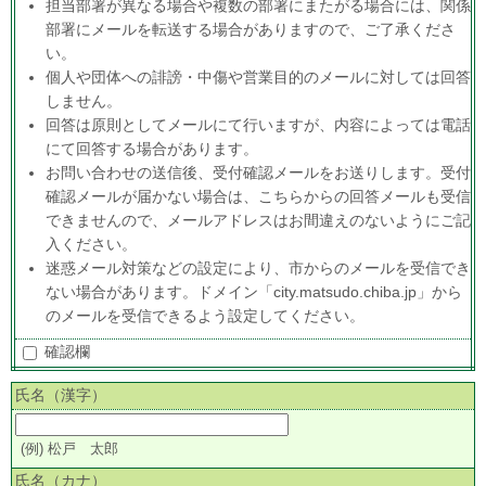
担当部署が異なる場合や複数の部署にまたがる場合には、関係
部署にメールを転送する場合がありますので、ご了承くださ
い。
個人や団体への誹謗・中傷や営業目的のメールに対しては回答
しません。
回答は原則としてメールにて行いますが、内容によっては電話
にて回答する場合があります。
お問い合わせの送信後、受付確認メールをお送りします。受付
確認メールが届かない場合は、こちらからの回答メールも受信
できませんので、メールアドレスはお間違えのないようにご記
入ください。
迷惑メール対策などの設定により、市からのメールを受信でき
ない場合があります。ドメイン「city.matsudo.chiba.jp」から
のメールを受信できるよう設定してください。
確認欄
氏名（漢字）
(例) 松戸 太郎
氏名（カナ）