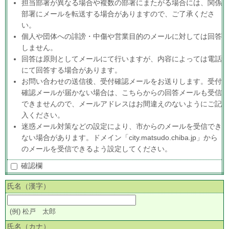
担当部署が異なる場合や複数の部署にまたがる場合には、関係
部署にメールを転送する場合がありますので、ご了承くださ
い。
個人や団体への誹謗・中傷や営業目的のメールに対しては回答
しません。
回答は原則としてメールにて行いますが、内容によっては電話
にて回答する場合があります。
お問い合わせの送信後、受付確認メールをお送りします。受付
確認メールが届かない場合は、こちらからの回答メールも受信
できませんので、メールアドレスはお間違えのないようにご記
入ください。
迷惑メール対策などの設定により、市からのメールを受信でき
ない場合があります。ドメイン「city.matsudo.chiba.jp」から
のメールを受信できるよう設定してください。
確認欄
氏名（漢字）
(例) 松戸 太郎
氏名（カナ）