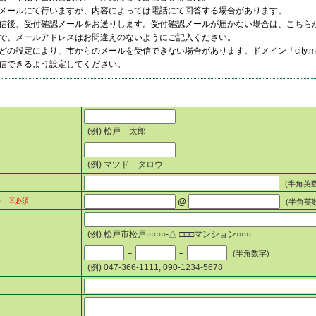
メールにて行いますが、内容によっては電話にて回答する場合があります。
信後、受付確認メールをお送りします。受付確認メールが届かない場合は、こちら
で、メールアドレスはお間違えのないようにご記入ください。
の設定により、市からのメールを受信できない場合があります。ドメイン「city.matsudo
信できるよう設定してください。
(例) 松戸 太郎
(例) マツド タロウ
(半角英
）
※必須
@
(半角英
(例) 松戸市松戸○○○○-△ □□□マンション○○○
－
－
(半角数字)
(例) 047-366-1111, 090-1234-5678