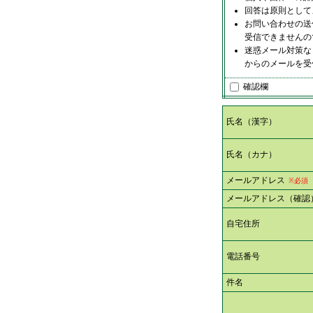
回答は原則として
お問い合わせの送
受信できませんの
迷惑メール対策など
からのメールを受
確認欄
氏名（漢字）
氏名（カナ）
メールアドレス
※必須
メールアドレス（確認
自宅住所
電話番号
件名