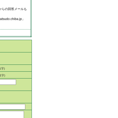
からの回答メールも
.chiba.jp」
数字)
数字)