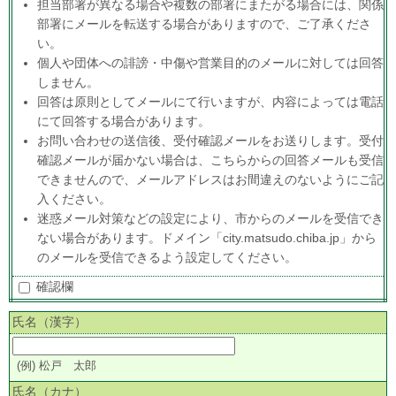
担当部署が異なる場合や複数の部署にまたがる場合には、関係
部署にメールを転送する場合がありますので、ご了承くださ
い。
個人や団体への誹謗・中傷や営業目的のメールに対しては回答
しません。
回答は原則としてメールにて行いますが、内容によっては電話
にて回答する場合があります。
お問い合わせの送信後、受付確認メールをお送りします。受付
確認メールが届かない場合は、こちらからの回答メールも受信
できませんので、メールアドレスはお間違えのないようにご記
入ください。
迷惑メール対策などの設定により、市からのメールを受信でき
ない場合があります。ドメイン「city.matsudo.chiba.jp」から
のメールを受信できるよう設定してください。
確認欄
氏名（漢字）
(例) 松戸 太郎
氏名（カナ）