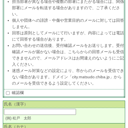
担当部署が異なる場合や複数の部署にまたがる場合には、関係
部署にメールを転送する場合がありますので、ご了承くださ
い。
個人や団体への誹謗・中傷や営業目的のメールに対しては回答
しません。
回答は原則としてメールにて行いますが、内容によっては電話
にて回答する場合があります。
お問い合わせの送信後、受付確認メールをお送りします。受付
確認メールが届かない場合は、こちらからの回答メールも受信
できませんので、メールアドレスはお間違えのないようにご記
入ください。
迷惑メール対策などの設定により、市からのメールを受信でき
ない場合があります。ドメイン「city.matsudo.chiba.jp」から
のメールを受信できるよう設定してください。
確認欄
氏名（漢字）
(例) 松戸 太郎
氏名（カナ）