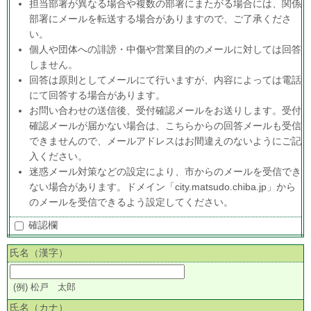
担当部署が異なる場合や複数の部署にまたがる場合には、関係
部署にメールを転送する場合がありますので、ご了承くださ
い。
個人や団体への誹謗・中傷や営業目的のメールに対しては回答
しません。
回答は原則としてメールにて行いますが、内容によっては電話
にて回答する場合があります。
お問い合わせの送信後、受付確認メールをお送りします。受付
確認メールが届かない場合は、こちらからの回答メールも受信
できませんので、メールアドレスはお間違えのないようにご記
入ください。
迷惑メール対策などの設定により、市からのメールを受信でき
ない場合があります。ドメイン「city.matsudo.chiba.jp」から
のメールを受信できるよう設定してください。
確認欄
氏名（漢字）
(例) 松戸 太郎
氏名（カナ）