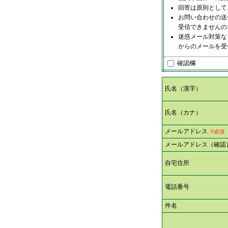
回答は原則として
お問い合わせの送
受信できませんの
迷惑メール対策など
からのメールを受
確認欄
氏名（漢字）
氏名（カナ）
メールアドレス
※必須
メールアドレス（確認
自宅住所
電話番号
件名