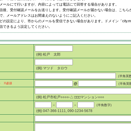
メールにて行いますが、内容によっては電話にて回答する場合があります。
信後、受付確認メールをお送りします。受付確認メールが届かない場合は、こちら
で、メールアドレスはお間違えのないようにご記入ください。
の設定により、市からのメールを受信できない場合があります。ドメイン「city.matsudo
信できるよう設定してください。
(例) 松戸 太郎
(例) マツド タロウ
(半角英
）
※必須
@
(半角英
(例) 松戸市松戸○○○○-△ □□□マンション○○○
－
－
(半角数字)
(例) 047-366-1111, 090-1234-5678