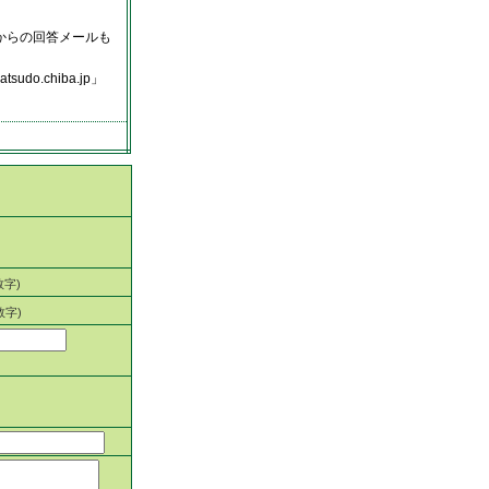
からの回答メールも
.chiba.jp」
数字)
数字)