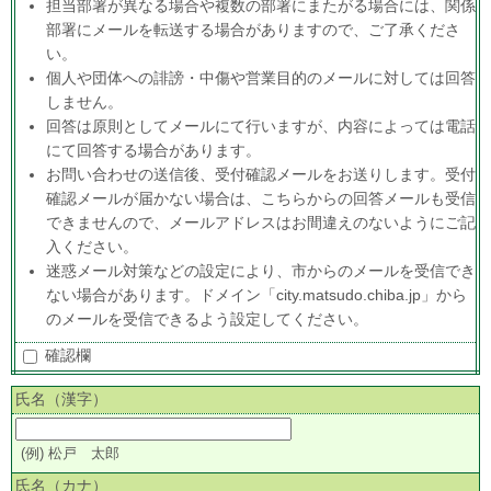
担当部署が異なる場合や複数の部署にまたがる場合には、関係
部署にメールを転送する場合がありますので、ご了承くださ
い。
個人や団体への誹謗・中傷や営業目的のメールに対しては回答
しません。
回答は原則としてメールにて行いますが、内容によっては電話
にて回答する場合があります。
お問い合わせの送信後、受付確認メールをお送りします。受付
確認メールが届かない場合は、こちらからの回答メールも受信
できませんので、メールアドレスはお間違えのないようにご記
入ください。
迷惑メール対策などの設定により、市からのメールを受信でき
ない場合があります。ドメイン「city.matsudo.chiba.jp」から
のメールを受信できるよう設定してください。
確認欄
氏名（漢字）
(例) 松戸 太郎
氏名（カナ）