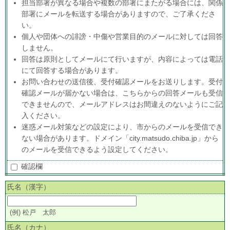
担当部署が異なる場合や複数の部署にまたがる場合には、関係
部署にメールを転送する場合がありますので、ご了承くださ
い。
個人や団体への誹謗・中傷や営業目的のメールに対しては回答
しません。
回答は原則としてメールにて行いますが、内容によっては電話
にて回答する場合があります。
お問い合わせの送信後、受付確認メールをお送りします。受付
確認メールが届かない場合は、こちらからの回答メールも受信
できませんので、メールアドレスはお間違えのないようにご記
入ください。
迷惑メール対策などの設定により、市からのメールを受信でき
ない場合があります。ドメイン「city.matsudo.chiba.jp」から
のメールを受信できるよう設定してください。
確認欄
氏名（漢字）
(例) 松戸 太郎
氏名（カナ）