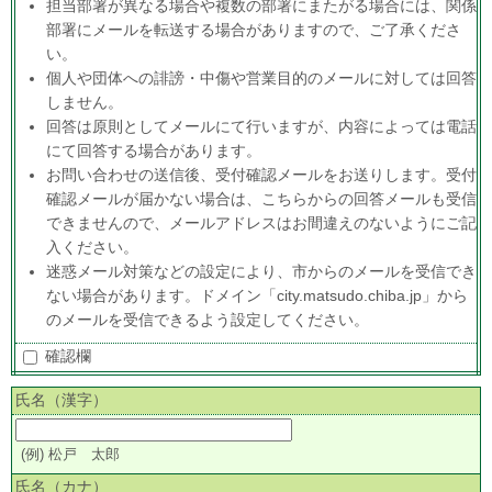
担当部署が異なる場合や複数の部署にまたがる場合には、関係
部署にメールを転送する場合がありますので、ご了承くださ
い。
個人や団体への誹謗・中傷や営業目的のメールに対しては回答
しません。
回答は原則としてメールにて行いますが、内容によっては電話
にて回答する場合があります。
お問い合わせの送信後、受付確認メールをお送りします。受付
確認メールが届かない場合は、こちらからの回答メールも受信
できませんので、メールアドレスはお間違えのないようにご記
入ください。
迷惑メール対策などの設定により、市からのメールを受信でき
ない場合があります。ドメイン「city.matsudo.chiba.jp」から
のメールを受信できるよう設定してください。
確認欄
氏名（漢字）
(例) 松戸 太郎
氏名（カナ）