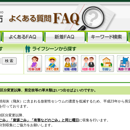
別区分変更以降、剪定枝等の草木類はいつ出せばよいのですか。
焼却灰（飛灰）に含まれる放射性セシウムの濃度を低減するため、平成23年から剪
を行っております。
別区分変更以降、
ごみ」「資源ごみ」「有害などのごみ」と同じ曜日
に収集を行います。
分別収集にご協力をお願いします。