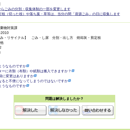
】
日からごみの分別・収集体制の一部を変更します
定枝（切った枝）や落ち葉・草等は、当分の間「資源ごみ」の日に収集します
棄物対策課
2010
み・リサイクル】 ごみ・し尿 分別・出し方 焼却灰・剪定枝
他
2
8
ようなものですか
ターに衣類（布類）や紙類は搬入できますか？
定袋に変更はありますか
なると不便になってしまうのではないですか
ようなものですか
問題は解決しましたか？