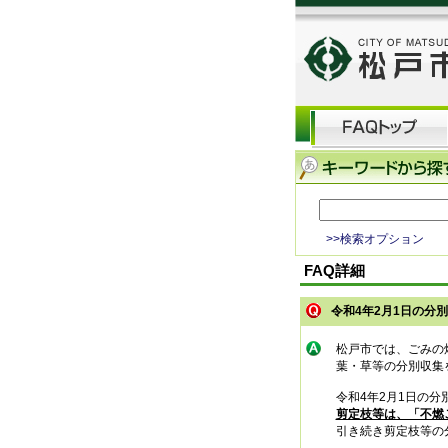
>>検索オプション
FAQ詳細
令和4年2月1日の分
松戸市では、ごみの
葉・草等の分別収集
令和4年2月1日の分
剪定枝等は、「不燃
引き続き剪定枝等の