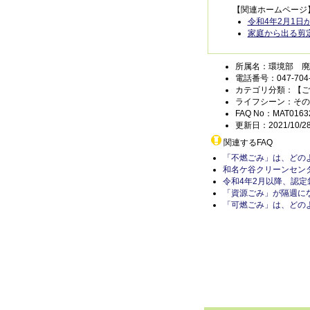
【関連ホームページ
令和4年2月1
家庭から出る剪
所属名：環境部 廃
電話番号：047-704-
カテゴリ分類：【ご
ライフシーン：その
FAQ No：MAT0163
更新日：2021/10/2
関連するFAQ
「不燃ごみ」は、どの
和名ケ谷クリーンセン
令和4年2月以降、認
「資源ごみ」が隔週に
「可燃ごみ」は、どの