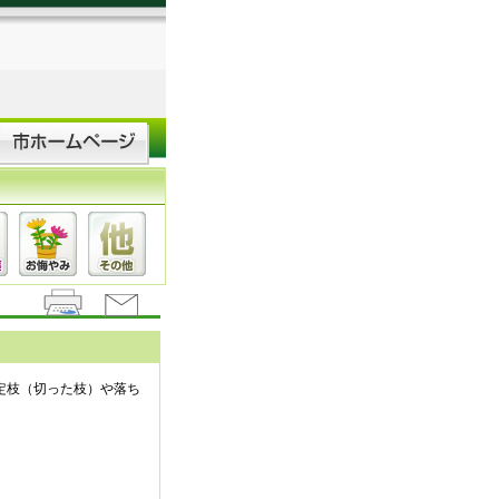
定枝（切った枝）や落ち