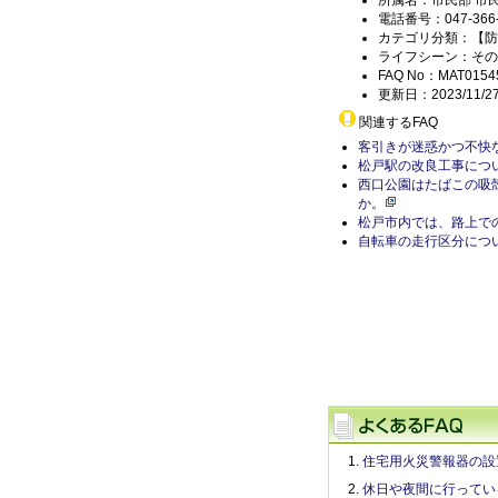
所属名：市民部 市
電話番号：047-366-
カテゴリ分類：【防
ライフシーン：その
FAQ No：MAT0154
更新日：2023/11/2
関連するFAQ
客引きが迷惑かつ不快
松戸駅の改良工事につ
西口公園はたばこの吸
か。
松戸市内では、路上で
自転車の走行区分につ
住宅用火災警報器の設
休日や夜間に行ってい