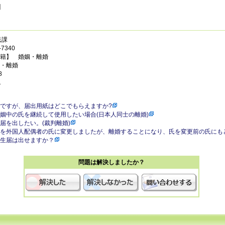
】
民課
7340
籍】 婚姻・離婚
・離婚
8
1
ですが、届出用紙はどこでもらえますか?
姻中の氏を継続して使用したい場合(日本人同士の離婚)
届を出したい。(裁判離婚)
を外国人配偶者の氏に変更しましたが、離婚することになり、氏を変更前の氏にも
生届は出せますか？
問題は解決しましたか？