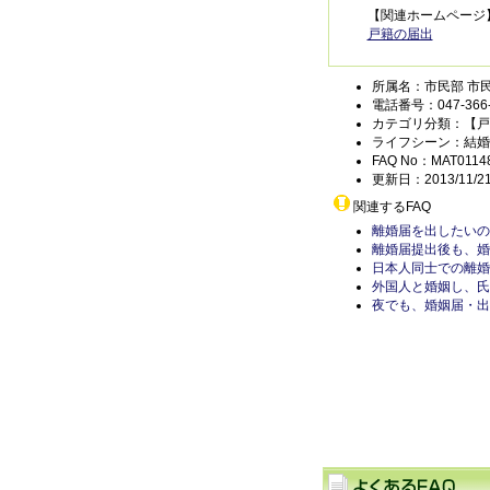
【関連ホームページ
戸籍の届出
所属名：市民部 市
電話番号：047-366-
カテゴリ分類：【戸
ライフシーン：結婚
FAQ No：MAT0114
更新日：2013/11/2
関連するFAQ
離婚届を出したいの
離婚届提出後も、婚
日本人同士での離婚
外国人と婚姻し、氏
夜でも、婚姻届・出