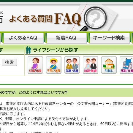
いのですが、どのようにすればよいですか?
は、市役所本庁舎内にある行政資料センターの「公文書公開コーナー」(市役所別館1
事項を記入し提出してください。
相談に応じます。
AX、郵送、オンライン申請による受付の方法があります。
の翌日から起算して14日以内(やむを得ない理由があるときは、60日以内)に開示す
す。