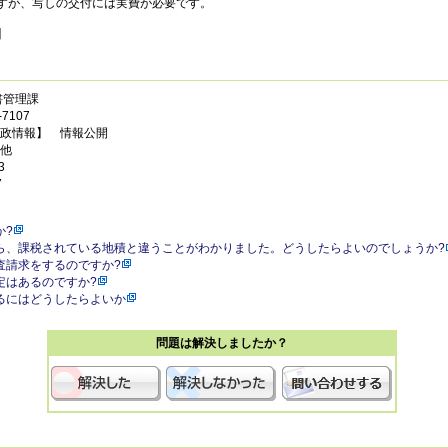
すが、写しの交付には実費が必要です。
】
書管理課
7107
政情報】 情報公開
他
3
7
か?
ら、課税されている地積と違うことがわかりました。どうしたらよいのでしょうか?
査請求をするのですか?
定はあるのですか?
るにはどうしたらよいか
問題は解決しましたか？