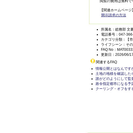
閲覧の費用は無料で
【関連ホームページ
開示請求の方法
所属名：総務部 文
電話番号：047-366-
カテゴリ分類：【市
ライフシーン：その
FAQ No：MAT0033
更新日：2026/06/1
関連するFAQ
情報公開とはなんです
土地の地積を確認した
誰がどのようにして監
政令指定都市になる予
クーリング・オフをす