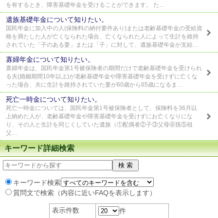
を有するとき、障害基礎年金を受けることができます。 た…
遺族基礎年金について知りたい。
国民年金に加入中の人(保険料の納付要件あり)または老齢基礎年金の受給資
格を満たした人が亡くなられた場合、亡くなられた人によって生計を維持
されていた「子のある妻」または「子」に対して、遺族基礎年金が支給…
寡婦年金について知りたい。
寡婦年金は、国民年金第1号被保険者の期間だけで老齢基礎年金を受けられ
る夫(婚姻期間10年以上)が老齢基礎年金や障害基礎年金を受けずに亡くな
った場合、夫に生計を維持されていた妻が60歳から65歳になるま…
死亡一時金について知りたい。
死亡一時金については、国民年金第1号被保険者として、保険料を36月以
上納めた人が、老齢基礎年金や障害基礎年金を受けずにお亡くなりにな
り、その人と生計を同じくしていた遺族（①配偶者②子③父母④孫⑤祖
父…
キーワード詳細検索
キーワード検索
質問文で検索（内容に近いFAQを表示します）
表示件数
件