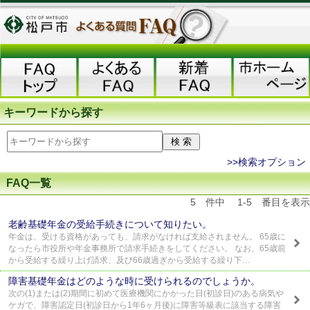
キーワードから探す
>>検索オプション
FAQ一覧
5 件中 1-5 番目を表示
老齢基礎年金の受給手続きについて知りたい。
年金は、受ける資格があっても、請求がなければ支給されません。 65歳に
なったら市役所や年金事務所で請求手続きをしてください。 なお、65歳前
から受給する繰り上げ請求、及び66歳過ぎから受給する繰り下…
障害基礎年金はどのような時に受けられるのでしょうか。
次の(1)または(2)期間に初めて医療機関にかかった日(初診日)のある病気や
ケガで、障害認定日(初診日から1年6ヶ月後)に障害等級表に該当する障害