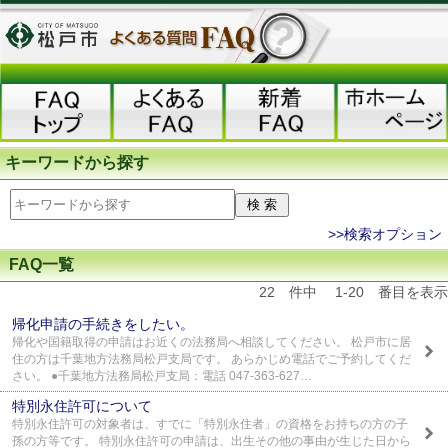
キーワードから探す
>>検索オプション
FAQ一覧
22 件中 1-20 番目を表示
帰化申請の手続きをしたい。
帰化や国籍取得の申請はお近くの法務局へ相談してください。 松戸市に居
住の方は千葉地方法務局松戸支局です。 あらかじめ電話でご予約してくだ
さい。 ●千葉地方法務局松戸支局：電話 047-363-627…
特別永住許可について
特別永住許可の対象者は、すでに「特別永住者」の資格をお持ちの方の子
孫の方等です。 特別永住許可の申請は、出生その他の事由が生じた日から