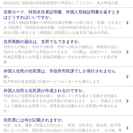
60日以内に居住地の市区町村役所で申請をしてください。本人申請が原…
在留カード、特別永住者証明書、外国人登録証明書を返すとき
はどうすればいいですか。
・ 外国人登録証明書から特別永住者証明書への切り替え（交換）をすると
き 市民課で「特別永住者証明書」の交付申請の手続きをしてください。 ・
自分の国へ帰るとき （帰国前に市民課または各支所で転出の手続…
住所異動の届出は、支所でもできますか。
市外からの転入、市内での転居、市外への転出の届出は、市民課のほか、
市内８ヶ所の支所でも手続きができます。 その際は、在留カード、特別永
住者証明書または外国人登録証明書のいずれかお持ちのカードを必ず持
参…
外国人住民の住民票は、市役所市民課でしか発行されません
か。
松戸市内の各支所及び行政サービスセンターでも発行します。
外国人住民も住民票が作成されるのですか。
市観光など短期滞在者等を除く、適法に３ヶ月を超えて在留する外国人
で、市内に住所を有する方は住民票が作成されます。 また、外国人と日本
人とで構成される世帯でも、世帯全員が記載された住民票が作成されま
す…
住民票には何が記載されますか。
住所、氏名、通称（外国人の方のみ）、性別、生年月日、前住所、松戸市
民になった日付、現住所に住み始めた日付等が記載されます。 その他、希