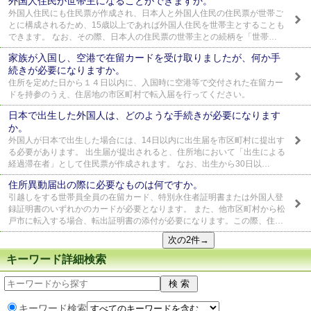
外国人住民が世帯主になることができますか。
外国人住民にも住民票が作成され、日本人と外国人住民の住民票が世帯ご
とに構成されるため、15歳以上であれば外国人住民を世帯主とすることも
できます。 なお、その際、日本人の住民票の世帯主との続柄を「世帯…
家族が入国し、空港で在留カードを受け取りましたが、何か手
続きが必要になりますか。
住所を定めた日から１４日以内に、入国時に空港等で交付された在留カー
ドを持参のうえ、住居地の市区町村で転入届を行ってください。
日本で出生した外国人は、どのような手続きが必要になります
か。
外国人が日本で出生した場合には、14日以内に出生届を市区町村に提出す
る必要があります。 出生届が提出されると、住所地において「出生による
経過滞在者」として住民票が作成されます。 なお、出生から30日以…
住所異動届出の際に必要なものは何ですか。
引越しをする世帯員全員の在留カード、特別永住者証明書または外国人登
録証明書のいずれかのカードが必要となります。 また、他市区町村から松
戸市に転入する場合、転出証明書の添付が必要になります。この際、住…
キーワード詳細検索
キーワード検索