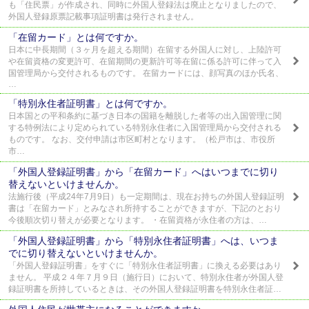
も「住民票」が作成され、同時に外国人登録法は廃止となりましたので、
外国人登録原票記載事項証明書は発行されません。
「在留カード」とは何ですか。
日本に中長期間（３ヶ月を超える期間）在留する外国人に対し、上陸許可
や在留資格の変更許可、在留期間の更新許可等在留に係る許可に伴って入
国管理局から交付されるものです。 在留カードには、顔写真のほか氏名、
…
「特別永住者証明書」とは何ですか。
日本国との平和条約に基づき日本の国籍を離脱した者等の出入国管理に関
する特例法により定められている特別永住者に入国管理局から交付される
ものです。 なお、交付申請は市区町村となります。（松戸市は、市役所
市…
「外国人登録証明書」から「在留カード」へはいつまでに切り
替えないといけませんか。
法施行後（平成24年7月9日）も一定期間は、現在お持ちの外国人登録証明
書は「在留カード」とみなされ所持することができますが、下記のとおり
今後順次切り替えが必要となります。 ・在留資格が永住者の方は、…
「外国人登録証明書」から「特別永住者証明書」へは、いつま
でに切り替えないといけませんか。
「外国人登録証明書」をすぐに「特別永住者証明書」に換える必要はあり
ません。 平成２４年７月９日（施行日）において、特別永住者が外国人登
録証明書を所持しているときは、その外国人登録証明書を特別永住者証…