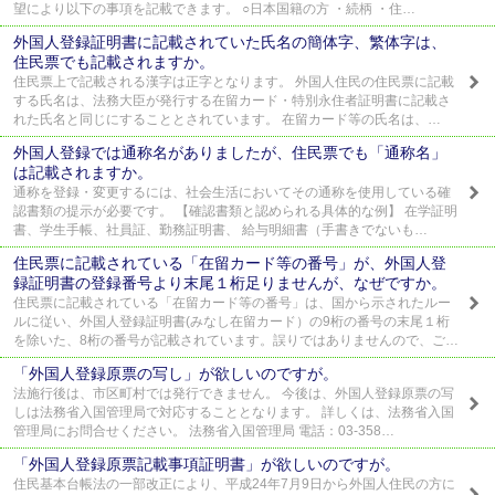
望により以下の事項を記載できます。 ○日本国籍の方 ・続柄 ・住…
外国人登録証明書に記載されていた氏名の簡体字、繁体字は、
住民票でも記載されますか。
住民票上で記載される漢字は正字となります。 外国人住民の住民票に記載
する氏名は、法務大臣が発行する在留カード・特別永住者証明書に記載さ
れた氏名と同じにすることとされています。 在留カード等の氏名は、…
外国人登録では通称名がありましたが、住民票でも「通称名」
は記載されますか。
通称を登録・変更するには、社会生活においてその通称を使用している確
認書類の提示が必要です。 【確認書類と認められる具体的な例】 在学証明
書、学生手帳、社員証、勤務証明書、 給与明細書（手書きでないも…
住民票に記載されている「在留カード等の番号」が、外国人登
録証明書の登録番号より末尾１桁足りませんが、なぜですか。
住民票に記載されている「在留カード等の番号」は、国から示されたルー
ルに従い、外国人登録証明書(みなし在留カード）の9桁の番号の末尾１桁
を除いた、8桁の番号が記載されています。誤りではありませんので、ご…
「外国人登録原票の写し」が欲しいのですが。
法施行後は、市区町村では発行できません。 今後は、外国人登録原票の写
しは法務省入国管理局で対応することとなります。 詳しくは、法務省入国
管理局にお問合せください。 法務省入国管理局 電話：03-358…
「外国人登録原票記載事項証明書」が欲しいのですが。
住民基本台帳法の一部改正により、平成24年7月9日から外国人住民の方に