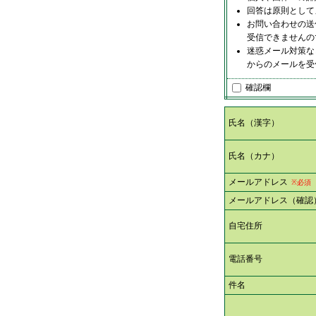
回答は原則として
お問い合わせの送
受信できませんの
迷惑メール対策など
からのメールを受
確認欄
氏名（漢字）
氏名（カナ）
メールアドレス
※必須
メールアドレス（確認
自宅住所
電話番号
件名