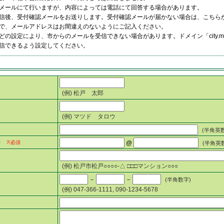
メールにて行いますが、内容によっては電話にて回答する場合があります。
信後、受付確認メールをお送りします。受付確認メールが届かない場合は、こちら
で、メールアドレスはお間違えのないようにご記入ください。
の設定により、市からのメールを受信できない場合があります。ドメイン「city.matsudo
信できるよう設定してください。
(例) 松戸 太郎
(例) マツド タロウ
(半角英
）
※必須
@
(半角英
(例) 松戸市松戸○○○○-△ □□□マンション○○○
－
－
(半角数字)
(例) 047-366-1111, 090-1234-5678