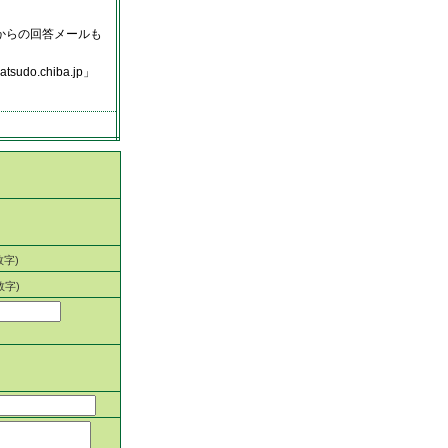
からの回答メールも
.chiba.jp」
数字)
数字)