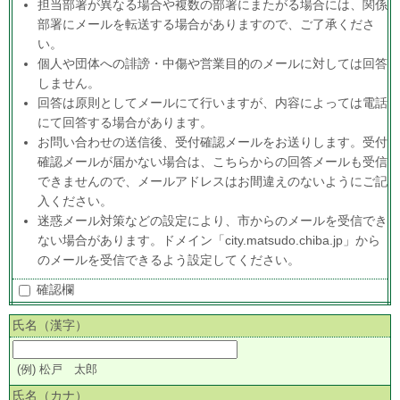
担当部署が異なる場合や複数の部署にまたがる場合には、関係
部署にメールを転送する場合がありますので、ご了承くださ
い。
個人や団体への誹謗・中傷や営業目的のメールに対しては回答
しません。
回答は原則としてメールにて行いますが、内容によっては電話
にて回答する場合があります。
お問い合わせの送信後、受付確認メールをお送りします。受付
確認メールが届かない場合は、こちらからの回答メールも受信
できませんので、メールアドレスはお間違えのないようにご記
入ください。
迷惑メール対策などの設定により、市からのメールを受信でき
ない場合があります。ドメイン「city.matsudo.chiba.jp」から
のメールを受信できるよう設定してください。
確認欄
氏名（漢字）
(例) 松戸 太郎
氏名（カナ）