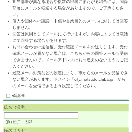
担当部署が異なる場合や複数の部署にまたがる場合には、関係
部署にメールを転送する場合がありますので、ご了承くださ
い。
個人や団体への誹謗・中傷や営業目的のメールに対しては回答
しません。
回答は原則としてメールにて行いますが、内容によっては電話
にて回答する場合があります。
お問い合わせの送信後、受付確認メールをお送りします。受付
確認メールが届かない場合は、こちらからの回答メールも受信
できませんので、メールアドレスはお間違えのないようにご記
入ください。
迷惑メール対策などの設定により、市からのメールを受信でき
ない場合があります。ドメイン「city.matsudo.chiba.jp」から
のメールを受信できるよう設定してください。
確認欄
氏名（漢字）
(例) 松戸 太郎
氏名（カナ）