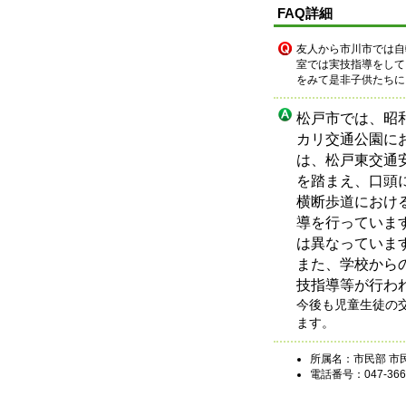
FAQ詳細
友人から市川市では自
室では実技指導をして
をみて是非子供たちに
松戸市では、昭
カリ交通公園に
は、松戸東交通
を踏まえ、口頭
横断歩道におけ
導を行っていま
は異なっていま
また、学校から
技指導等が行わ
今後も児童生徒の
ます。
所属名：市民部 市
電話番号：047-366-