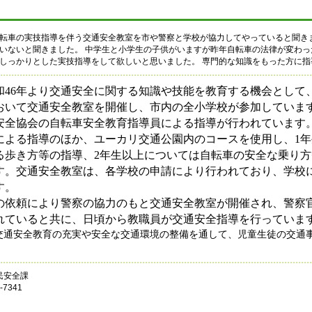
転車の実技指導を伴う交通安全教室を市や警察と学校が協力してやっていると聞き
いないと聞きました。 中学生と小学生の子供がいますが昨年自転車の法律が変わっ
しっかりとした実技指導をして欲しいと思いました。 専門的な知識をもった方に指
和
年より交通安全に関する知識や技能を教育する機会として
46
おいて交通安全教室を開催し、市内の全小学校が参加していま
安全協会の自転車安全教育指導員による指導が行われています
による指導のほか、ユーカリ交通公園内のコースを使用し、
年
1
る歩き方等の指導、
年生以上については自転車の安全な乗り方
2
す。交通安全教室は、各学校の申請により行われており、学校
す。
の依頼により警察の協力のもと交通安全教室が開催され、警察
れていると共に、日頃から教職員が交通安全指導を行っていま
交通安全教育の充実や安全な交通環境の整備を通して、児童生徒の交通
民安全課
7341