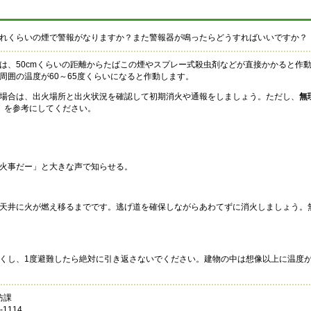
れくらいの煙で警報がなりますか？また警報器が鳴ったらどうすればいいですか？
、50cmくらいの距離からたばこの煙やスプレー式殺虫剤などが直接かかると作
周囲の温度が60～65度くらいになると作動します。
場合は、出火場所と出火状況を確認して初期消火や通報をしましょう。ただし、
無
」を参考にしてください。
火事だー」と大きな声で知らせる。
天井に火が燃え移るまでです。逃げ道を確保しながらあわてずに消火しましょう。
くし、1度避難したら絶対に引き返さないでください。建物の中は想像以上に温度
防課
1114