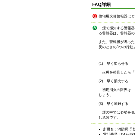
FAQ詳細
住宅用火災警報器はど
煙で感知する警報器は
る警報器は、警報器の
また、警報機が鳴った
災のときの3つの行動
(1) 早く知らせる
火災を発見したら「
(2) 早く消火する
初期消火の限界は、
しょう。
(3) 早く避難する
煙の中では姿勢を低
し危険です。
所属名：消防局 予
電話番号：047-363-