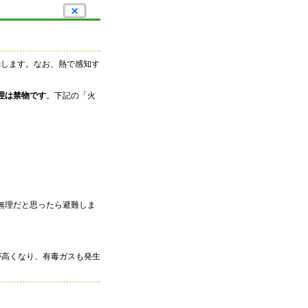
動します。なお、熱で感知す
理は禁物です
。下記の「火
無理だと思ったら避難しま
が高くなり、有毒ガスも発生