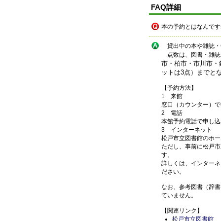
FAQ詳細
本の予約とはなんです
貸出中の本や雑誌・
点数は、図書・雑誌・
市・柏市・市川市・
ットは3点）までと
【予約方法】
1 来館
窓口（カウンター）で
2 電話
本館予約電話で申し込みく
3 インターネット
松戸市立図書館のホー
ただし、事前に松戸市
す。
詳しくは、インターネ
ださい。
なお、参考図書（辞書
ていません。
【関連リンク】
松戸市立図書館