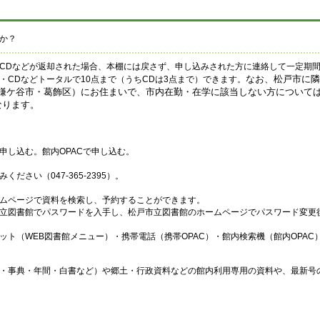
か？
CDなどが返却された場合、本棚には戻さず、申し込みされた方に連絡して一定期間
なお、松戸市に隣
CDなどトータルで10点まで（うちCDは3点まで）できます。
鎌ケ谷市・葛飾区）にお住まいで、市内在勤・在学に該当しない方については1
なります。
申し込む。館内OPACで申し込む。
ださい（047-365-2395）。
ムページで資料を検索し、予約することができます。
立図書館でパスワードを入手し、松戸市立図書館のホームページでパスワード変更
ット（WEB図書館メニュー）・携帯電話（携帯OPAC）・館内検索機（館内OPAC
・事典・年間・白書など）や郷土・行政資料などの館内利用専用の資料や、最新号