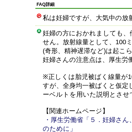
FAQ詳細
私は妊婦ですが、大気中の放
妊婦の方におかれましても、
せん。放射線量として、100
(奇形、精神遅滞など)は起こ
妊婦さんの注意点は、厚生労
※正しくは胎児被ばく線量が1
すが、全身均一被ばくと仮定
ーベルトを用いた説明とさせ
【関連ホームページ】
・厚生労働省「５．妊婦さん
のために」