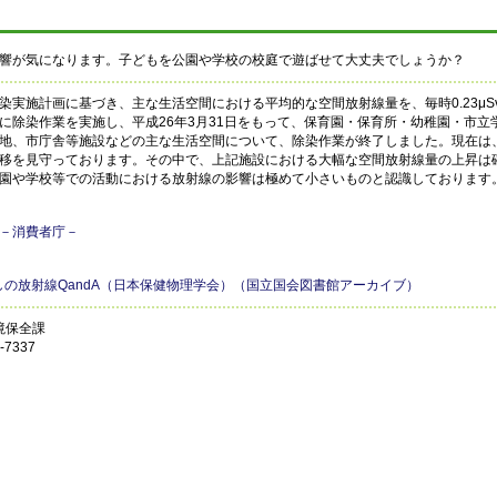
響が気になります。子どもを公園や学校の校庭で遊ばせて大丈夫でしょうか？
実施計画に基づき、主な生活空間における平均的な空間放射線量を、毎時0.23μS
に除染作業を実施し、平成26年3月31日をもって、保育園・保育所・幼稚園・市立
地、市庁舎等施設などの主な生活空間について、除染作業が終了しました。現在は
移を見守っております。その中で、上記施設における大幅な空間放射線量の上昇は
園や学校等での活動における放射線の影響は極めて小さいものと認識しております
－消費者庁－
の放射線QandA（日本保健物理学会）（国立国会図書館アーカイブ）
境保全課
7337