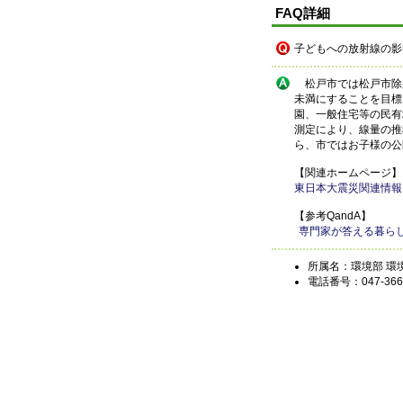
FAQ詳細
子どもへの放射線の影
松戸市では松戸市除染
未満にすることを目標
園、一般住宅等の民有
測定により、線量の推
ら、市ではお子様の公
【関連ホームページ】
東日本大震災関連情報
【参考QandA】
専門家が答える暮らし
所属名：環境部 環
電話番号：047-366-