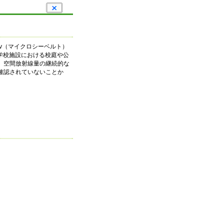
v（マイクロシーベルト）
学校施設における校庭や公
、空間放射線量の継続的な
確認されていないことか
。