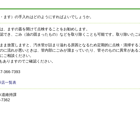
・ます）の手入れはどのようにすればよいでしょうか。
は、ますの蓋を開けて点検することをお勧めします。
認でき、ごみ（油の固まったもの）などを取り除くことも可能です。取り除いたご
まま放置しますと、汚水管が詰まり溢れる原因となるため定期的に点検・清掃する
のに流れが悪いときは、管内部にごみが溜まっていたり、管そのものに異常がある
にご相談ください。
もありますのでご確認ください。
366-7393
事店一覧表
水道維持課
7362