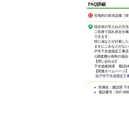
FAQ詳細
宅地内の排水設備（管
排水管の手入れの方法
ご自身で流れ具合を確
できます。
特に油などが付着した
ますにごみなどがない
戸市下水道指定工事店
※調査費が有料の場合
【問い合わせ】
下水道維持課 電話047-
【関連ホームページ】
松戸市下水道指定工
所属名：建設部 下
電話番号：047-366-