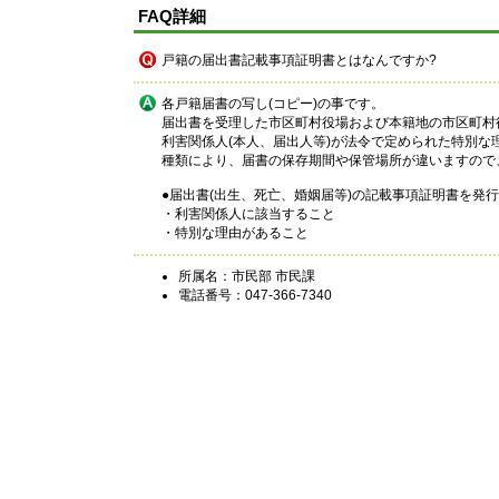
FAQ詳細
戸籍の届出書記載事項証明書とはなんですか?
各戸籍届書の写し(コピー)の事です。
届出書を受理した市区町村役場および本籍地の市区町村
利害関係人(本人、届出人等)が法令で定められた特別な
種類により、届書の保存期間や保管場所が違いますので
●届出書(出生、死亡、婚姻届等)の記載事項証明書を発
・利害関係人に該当すること
・特別な理由があること
所属名：市民部 市民課
電話番号：047-366-7340