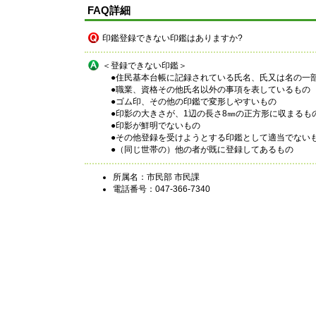
FAQ詳細
印鑑登録できない印鑑はありますか?
＜登録できない印鑑＞
●住民基本台帳に記録されている氏名、氏又は名の一
●職業、資格その他氏名以外の事項を表しているもの
●ゴム印、その他の印鑑で変形しやすいもの
●印影の大きさが、1辺の長さ8㎜の正方形に収まるもの
●印影が鮮明でないもの
●その他登録を受けようとする印鑑として適当でない
●（同じ世帯の）他の者が既に登録してあるもの
所属名：市民部 市民課
電話番号：047-366-7340