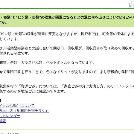
類・布類”と“ビン類・缶類”の収集が隔週になるとどの週に何を出せばよいのかわか
すか。
“ビン類・缶類”の収集が隔週に変更となりますが、松戸市では、町会等の団体によ
しています。
クル活動登録業者との話し合いで回収日、回収場所、回収品目を取り決めて回収す
付される制度です。
布類、缶類、ガラスびん類、ペットボトルとなっています。
せて集団回収を行うことで、色々なメリットがありますので、より積極的な集団回
収集を行う「資源ごみ」については、「家庭ごみの分け方出し方」のリーフレット
集するのかを地域ごとに確認ができます。
】
イクル活動）について
方出し方（配布用分別チラシ）
しカレンダー
覧表