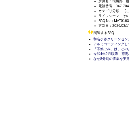
所属名：環境部 
電話番号：047-704-
カテゴリ分類：【
ライフシーン：そ
FAQ No：MAT0163
更新日：2026/03/1
関連するFAQ
和名ケ谷クリーンセン
アルミコーティングし
「不燃ごみ」は、どの
令和4年2月以降、剪
なぜ8分別の収集を実