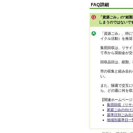
FAQ詳細
「資源ごみ」の“紙
しまうのではないで
「資源ごみ」、特に
イクル活動）を推奨
集団回収は、リサイ
て市から奨励金が交
回収品目は、紙類、
市の収集と組み合わ
い。
また、隔週で交互に
ら、どの週に何を収
【関連ホームページ
集団回収（リサ
家庭ごみの分け
基準日別ごみ出
地域別基準日一