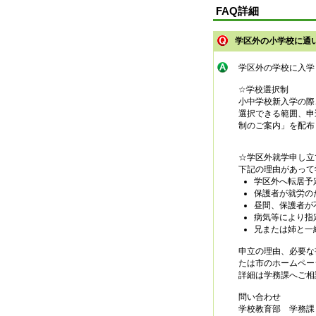
FAQ詳細
学区外の小学校に通
学区外の学校に入学
☆学校選択制
小中学校新入学の際
選択できる範囲、申
制のご案内」を配布
☆学区外就学申し立
下記の理由があって
学区外へ転居予
保護者が就労の
昼間、保護者が
病気等により指
兄または姉と一
申立の理由、必要な
たは市のホームペー
詳細は学務課へご相
問い合わせ
学校教育部 学務課 04