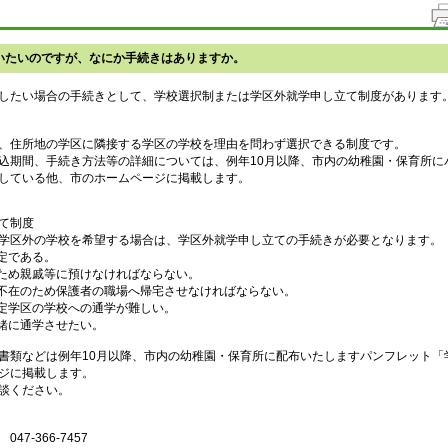
いたいのですが、なにか手続きはありますか。
したい場合の手続きとして、学校選択制または学区外就学申し立て制度があります
、住所地の学区に隣接する学区の学校を理由を問わず選択できる制度です。
込期間、手続き方法等の詳細については、例年10月以降、市内の幼稚園・保育所に
している他、市のホームページに掲載します。
て制度
学区外の学校を希望する場合は、学区外就学申し立ての手続きが必要となります。
定である。
ため親戚等に預けなければならない。
不在のため保護者の職場へ帰宅させなければならない。
定学区の学校への通学が難しい。
緒に通学させたい。
書類などは例年10月以降、市内の幼稚園・保育所に配布いたしますパンフレット「
ジに掲載します。
談ください。
7-366-7457