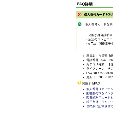
FAQ詳細
個人番号カードを利
個人番号カードを利
・公的な身分証明書
・所定のコンビニエ
・e-Tax（国税
所属名：市民部 市
電話番号：047-366-
カテゴリ分類：【
ライフシーン：そ
FAQ No：MAT0136
更新日：2015/10/0
関連するFAQ
個人番号（マイナ
図書館の本をイン
図書館利用カード
松戸市外に住んで
住民票に記載され