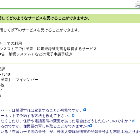
用してどのようなサービスを受けることができますか。
用して以下のサービスを受けることができます。
としての利用
ンスストアで住民票、印鑑登録証明書を取得するサービス
電子申告・納税システム）などの電子申請手続き
民課
7340
住民票】 マイナンバー
の他
7
5
ンバー）は希望すれば変更することが可能ですか。
ターネットで予約する方法を教えて下さい。
をなくしたり、住所や電話番号の変更があった場合はどうしたらいいのですか？
いるのですが、住民票の写しを取ることができますか?
ている「在留カード等の番号」が、外国人登録証明書の登録番号より末尾１桁足りま