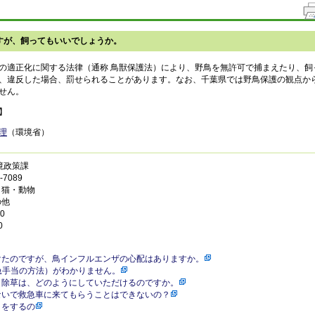
すが、飼ってもいいでしょうか。
の適正化に関する法律（通称 鳥獣保護法）により、野鳥を無許可で捕まえたり、飼
、違反した場合、罰せられることがあります。なお、千葉県では野鳥保護の観点か
せん。
】
理
（環境省）
境政策課
7089
・猫・動物
の他
0
0
けたのですが、鳥インフルエンザの心配はありますか。
急手当の方法）がわかりません。
・除草は、どのようにしていただけるのですか。
ないで救急車に来てもらうことはできないの？
きをするの