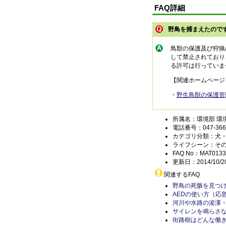
FAQ詳細
野鳥を捕まえたので
鳥獣の保護及び狩猟
して禁止されており
る許可は行っていま
【関連ホームページ
・
野生鳥獣の保護管
所属名：環境部 環
電話番号：047-366-
カテゴリ分類：犬
ライフシーン：そ
FAQ No：MAT0133
更新日：2014/10/2
関連するFAQ
野鳥の死骸を見つ
AEDの使い方（応
河川や水路の浚渫
サイレンを鳴らさ
街路樹はどんな働