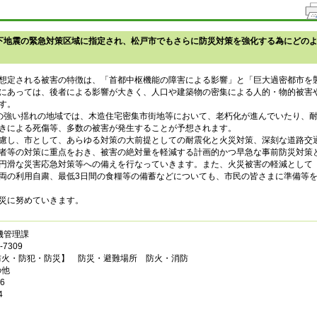
下地震の緊急対策区域に指定され、松戸市でもさらに防災対策を強化する為にどの
想定される被害の特徴は、「首都中枢機能の障害による影響」と「巨大過密都市を
にあっては、後者による影響が大きく、人口や建築物の密集による人的・物的被害
す。
の強い揺れの地域では、木造住宅密集市街地等において、老朽化が進んでいたり、
きによる死傷等、多数の被害が発生することが予想されます。
し、市として、あらゆる対策の大前提としての耐震化と火災対策、深刻な道路交
者等の対策に重点をおき、被害の絶対量を軽減する計画的かつ早急な事前防災対策
円滑な災害応急対策等への備えを行なっていきます。また、火災被害の軽減として
両の利用自粛、最低3日間の食糧等の備蓄などについても、市民の皆さまに準備等
災に努めていきます。
機管理課
7309
防火・防犯・防災】 防災・避難場所 防火・消防
の他
6
4