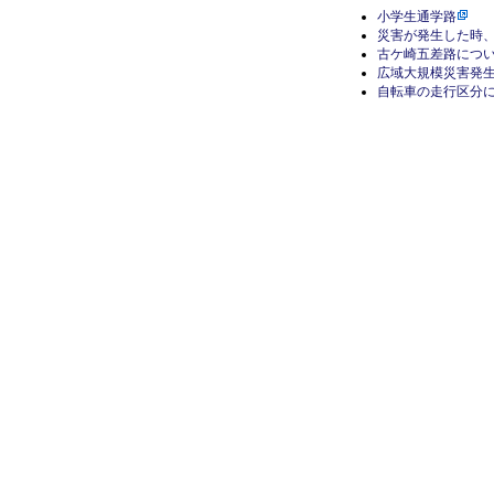
小学生通学路
災害が発生した時
古ケ崎五差路につ
広域大規模災害発
自転車の走行区分