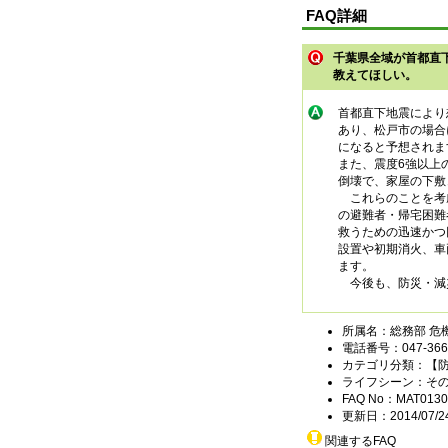
FAQ詳細
千葉県全域が首都直
教えてほしい。
首都直下地震により
あり、松戸市の場合
になると予想されま
また、震度6強以上
倒壊で、家屋の下敷
これらのことを考慮
の避難者・帰宅困難
救うための迅速かつ
設置や初期消火、車
ます。
今後も、防災・減
所属名：総務部 危
電話番号：047-366-
カテゴリ分類：【
ライフシーン：そ
FAQ No：MAT0130
更新日：2014/07/2
関連するFAQ