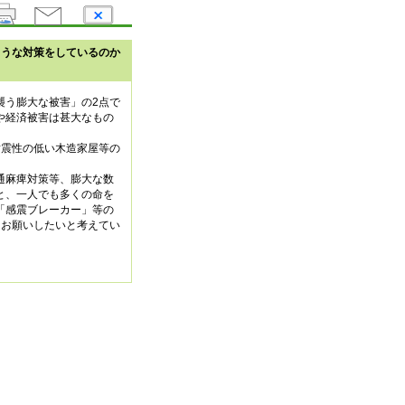
ような対策をしているのか
襲う膨大な被害」の2点で
や経済被害は甚大なもの
耐震性の低い木造家屋等の
通麻痺対策等、膨大な数
と、一人でも多くの命を
「感震ブレーカー」等の
をお願いしたいと考えてい