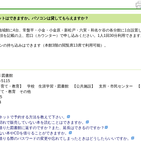
ットはできますか。パソコンは貸してもらえますか？
地域館に4台、常盤平・小金・小金原・新松戸・六実・和名ケ谷の各分館に1台設置
項を記載の上、窓口（カウンター）で申し込みください。1人1回30分利用できます
ンの持ち込みはできます（本館3階の閲覧席13席で利用可能）。
 図書館
5115
子育て・教育】 学校 生涯学習・図書館 【公共施設】 支所・市民センター 【
育て・教育 その他
5
4
ネットで予約する方法を教えて下さい。
切れで販売していない本を読むことはできますか。
借りた図書館に返すのですか？また、延長はできるのですか？
ない本やCDを借りることができますか。
借りる際のパスワードの変更や忘れてしまったときはどうしたらいいですか。