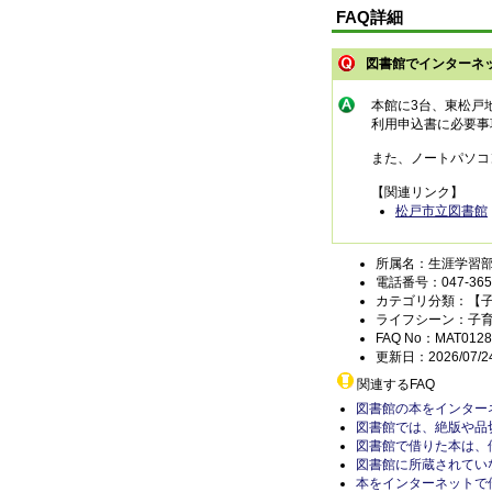
FAQ詳細
図書館でインターネ
本館に3台、東松戸
利用申込書に必要事
また、ノートパソコ
【関連リンク】
松戸市立図書館
所属名：生涯学習部
電話番号：047-365-
カテゴリ分類：【
ライフシーン：子
FAQ No：MAT0128
更新日：2026/07/2
関連するFAQ
図書館の本をインター
図書館では、絶版や品
図書館で借りた本は、
図書館に所蔵されてい
本をインターネットで