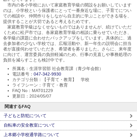
市内の各小学校において家庭教育学級の開設をお願いしています
のは、小学校という保護者にとって一番身近な場に、子育てについ
ての相談や、仲間作りをしながら自主的に学ぶことができる場を、
提供することが大切であると考えるためです。
家庭教育学級はなくせないものではありませんが、続けていただ
くために松戸市では、各家庭教育学級の相談に乗らせていただき、
各学級の課題に合わせたバックアップをしています。具体的に、過
去参加者の少ない学校では、広報活動や、新一年生の説明会に担当
者が直接伺わせていただき、希望者を募りました。さらに、来年度
に向けて、運営委員の負担軽減のため、行事の見直しや事務処理の
負担を減らすことも検討中です。
所属名：生涯学習部 社会教育課（青少年会館）
電話番号：
047-342-9930
カテゴリ分類：【子育て・教育】 学校
ライフシーン：子育て・教育
FAQ No：MAT01229
更新日：2024/05/07
関連するFAQ
子どもと防犯について
自転車の安全教室について
上本郷小学校通学路について