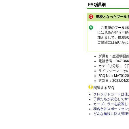
FAQ詳細
廃校となったプール
ご要望のプール施設
には危険が伴う可能
加えまして、廃校施
ご要望には副いかね
所属名：生涯学習部
電話番号：047-366-
カテゴリ分類：【
ライフシーン：そ
FAQ No：MAT0120
更新日：2022/04/2
関連するFAQ
クレジットカードは使
子供たちが安心してサ
カーブミラーを設置し
和名ケ谷スポーツセン
どんな施設に防火管理