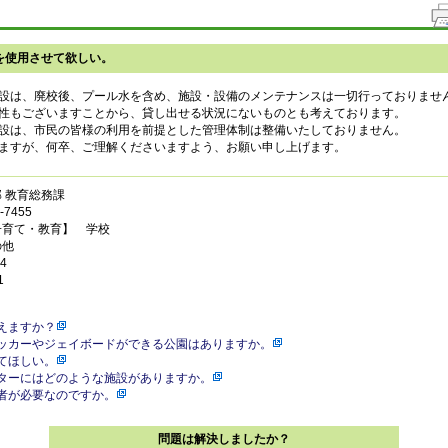
を使用させて欲しい。
は、廃校後、プール水を含め、施設・設備のメンテナンスは一切行っておりませ
性もございますことから、貸し出せる状況にないものとも考えております。
設は、市民の皆様の利用を前提とした管理体制は整備いたしておりません。
ますが、何卒、ご理解くださいますよう、お願い申し上げます。
 教育総務課
7455
子育て・教育】 学校
の他
4
1
えますか？
ッカーやジェイボードができる公園はありますか。
てほしい。
ターにはどのような施設がありますか。
者が必要なのですか。
問題は解決しましたか？