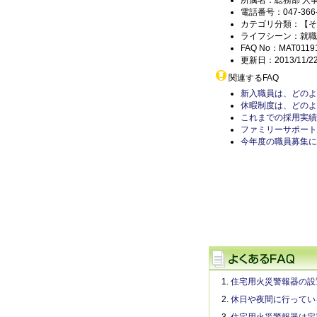
所属名：総務部 人
電話番号：047-366-
カテゴリ分類：【そ
ライフシーン：就職
FAQ No：MAT0119
更新日：2013/11/2
関連するFAQ
新入職員は、どのよ
休暇制度は、どのよ
これまでの採用実績
ファミリーサポート
今年度の職員募集に
住宅用火災警報器の設
休日や夜間に行ってい