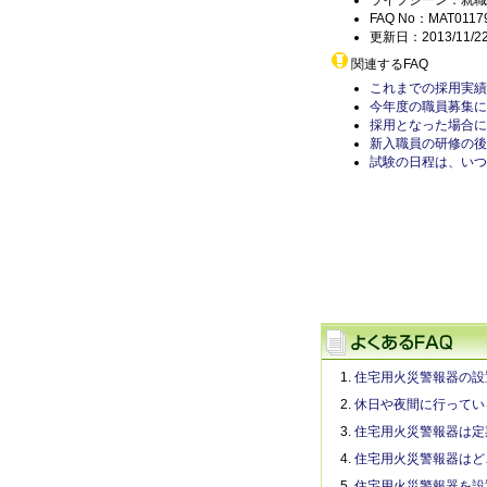
ライフシーン：就職
FAQ No：MAT0117
更新日：2013/11/2
関連するFAQ
これまでの採用実績
今年度の職員募集に
採用となった場合に
新入職員の研修の後
試験の日程は、いつ
住宅用火災警報器の設
休日や夜間に行ってい
住宅用火災警報器は定
住宅用火災警報器はど
住宅用火災警報器を設