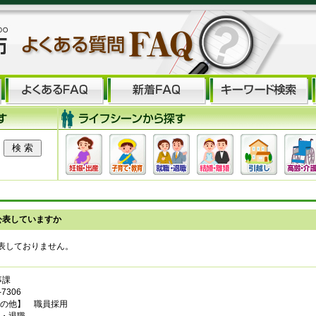
公表していますか
表しておりません。
事課
7306
の他】 職員採用