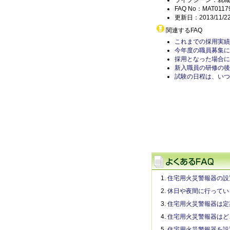
ライフシーン：就職
FAQ No：MAT0117
更新日：2013/11/2
関連するFAQ
これまでの採用実績
今年度の職員募集に
採用となった場合に
新入職員の研修の後
試験の日程は、いつ
住宅用火災警報器の設
休日や夜間に行ってい
住宅用火災警報器は定
住宅用火災警報器はど
住宅用火災警報器を設