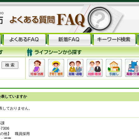
公表していますか
表しておりません。
事課
7306
の他】 職員採用