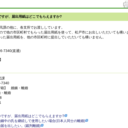
ですが、届出用紙はどこでもらえますか?
民課の他に、各支所でお渡ししています。
ので他の市区町村でもらった届出用紙を使って、松戸市にお出しいただいても構い
った届出用紙を、他の市区町村に提出していただいても構いません。
-7340(直通)
】
民課
7340
戸籍】 婚姻・離婚
婚・離婚
8
1
のですが、届出用紙はどこでもらえますか?
姻中の氏を継続して使用したい場合(日本人同士の離婚)
届を出したい。(裁判離婚)