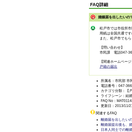
FAQ詳細
婚姻届を出したいの
松戸市では市役所市
用紙は全国共通です
また、松戸市でもら
【問い合わせ】
市民課 電話047-366
【関連ホームページ
戸籍の届出
所属名：市民部 市
電話番号：047-366-
カテゴリ分類：【
ライフシーン：結
FAQ No：MAT0114
更新日：2013/11/2
関連するFAQ
離婚届を出したい
離婚届提出後も、婚
日本人同士での離婚