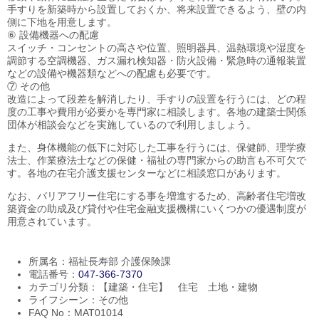
手すりを新築時から設置しておくか、将来設置できるよう、壁の内
側に下地を用意します。
⑥ 設備機器への配慮
スイッチ・コンセントの高さや位置、照明器具、温熱環境や湿度を
調節する空調機器、ガス漏れ検知器・防火設備・緊急時の通報装置
などの設備や機器類などへの配慮も必要です。
⑦ その他
改造によって段差を解消したり、手すりの設置を行うには、どの程
度の工事や費用が必要かを専門家に相談します。各地の建築士関係
団体が相談会などを実施しているので利用しましょう。
また、身体機能の低下に対応した工事を行うには、保健師、理学療
法士、作業療法士などの保健・福祉の専門家からの助言も不可欠で
す。各地の在宅介護支援センターなどに相談窓口があります。
なお、バリアフリー住宅にする事を増進するため、高齢者住宅増改
築資金の助成及び貸付や住宅金融支援機構にいくつかの優遇制度が
用意されています。
所属名：福祉長寿部 介護保険課
電話番号：
047-366-7370
カテゴリ分類：【建築・住宅】 住宅 土地・建物
ライフシーン：その他
FAQ No：MAT01014