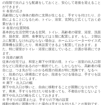
の段階で次のような配慮をしておくと、安心して老後を迎えること
ができます。
① 各室の広さ
高齢期になり身体の動作に支障が生じると、手すりを付けたり、介
助によることになるため、トイレ、浴室、玄関など広くしておく必
要があります。
② 各室の位置関係
基本的な生活空間である玄関、トイレ、高齢者の寝室、浴室、洗面
所、脱衣室、居間、食事室などは１階に配置します。もし、２階以
上に配置しなければならない場合は、ホームエレベーターやイス式
昇降機を設置したり、将来設置できるよう配置しておきます。ま
た、特に寝室がトイレ・浴室に接近していると、介護が容易にでき
ます。
③ 段差の解消
従来の住宅では、和室と廊下や洋室の境、トイレ・浴室の出入口部
分などに段差があるのが一般的でした。しかしながら、高齢者の場
合には、つま先が引っかかる程度の段差が特に危険です。なるべ
く、段差のない床構造にするか、段差をつける場合は、手すりを設
置できるようにします。
④ 廊下・出入口の幅
廊下や出入口が狭いと、自由に移動することが困難になりがちで
す。将来、手すりを付けたり杖を使っても、不都合が生じないよう
廊下や出入口の幅を広くしておきます。
⑤ 手すりの設置または、手すりの下地の設置
移動や動作に困難が生じた場合は手すりを付けることが有効です。