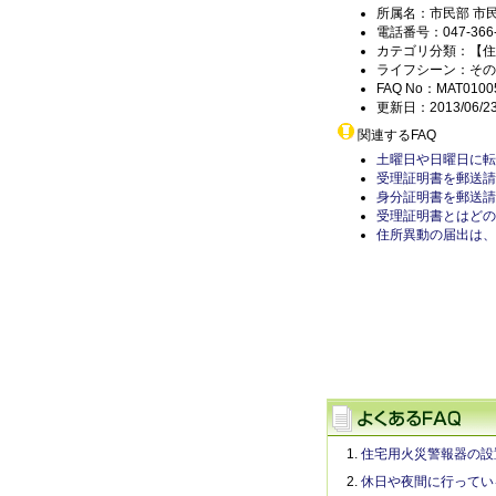
所属名：市民部 市
電話番号：047-366-
カテゴリ分類：【住
ライフシーン：その
FAQ No：MAT0100
更新日：2013/06/2
関連するFAQ
土曜日や日曜日に転
受理証明書を郵送請
身分証明書を郵送請
受理証明書とはどの
住所異動の届出は、
住宅用火災警報器の設
休日や夜間に行ってい